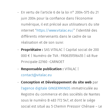
Innovation
Acidifiants
En vertu de l’article 6 de la loi n° 2004-575 du 21
Organisation & Chiffres clés
Capteurs mycotoxines
juin 2004 pour la confiance dans l’économie
numérique, il est précisé aux utilisateurs du site
Conservateurs
internet “
https://www.vitalac.eu/
” l’identité des
différents intervenants dans le cadre de sa
Optimisateurs de céréales et rations
réalisation et de son suivi:
Propriétaire :
SAS VITALAC | Capital social de 200
Poudres de lait
000 € | Numéro de TVA : FR06351516455 | 48 Rue
Principale-22160 -CARNOET
Précurseurs de glucose
Responsable publication :
VITALAC |
contact@vitalac.eu
Seaux & bolus
Conception et Développement du site web
par
l'agence digitale GINGERMINDS
immatriculée au
Sels anioniques
Registre du commerce et des sociétés de Nantes
sous le numéro B 483 772 547, et dont le siège
Silo tour
social est situé au 5 Chemin Pressoir Chênaie – Le