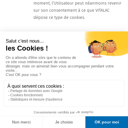
moment, l’Utilisateur peut néanmoins revenir
sur son consentement à ce que VITALAC
dépose ce type de cookies.
9.2 BALISES (“TAGS”) INTERNET
VITALAC peut employer occasionnellement des
balises Internet (également appelées « tags », ou
balises d’action, GIF à un pixel, GIF transparents,
GIF invisibles et GIF un à un) et les déployer par
l’intermédiaire d’un partenaire spécialiste
d’analyses Web susceptible de se trouver (et donc
de stocker les informations correspondantes, y
compris l’adresse IP de l’Utilisateur) dans un pays
étranger.
Ces balises sont placées à la fois dans les