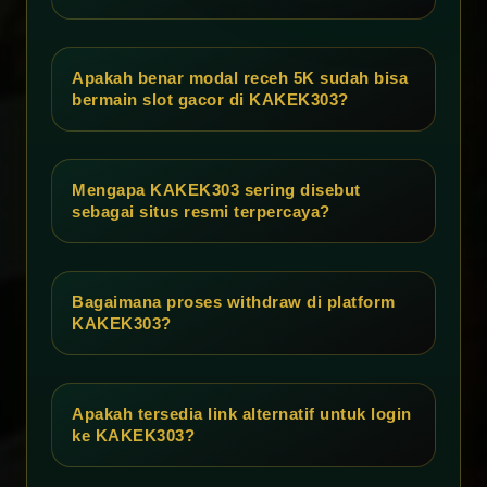
Apakah benar modal receh 5K sudah bisa
bermain slot gacor di KAKEK303?
Mengapa KAKEK303 sering disebut
sebagai situs resmi terpercaya?
Bagaimana proses withdraw di platform
KAKEK303?
Apakah tersedia link alternatif untuk login
ke KAKEK303?