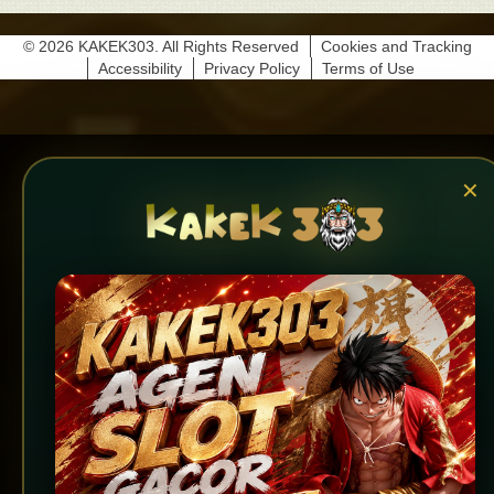
preferences
© 2026 KAKEK303. All Rights Reserved
Cookies and Tracking
Accessibility
Privacy Policy
Terms of Use
✕