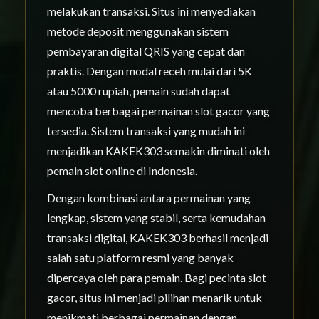
melakukan transaksi. Situs ini menyediakan
metode deposit menggunakan sistem
pembayaran digital QRIS yang cepat dan
praktis. Dengan modal receh mulai dari 5K
atau 5000 rupiah, pemain sudah dapat
mencoba berbagai permainan slot gacor yang
tersedia. Sistem transaksi yang mudah ini
menjadikan KAKEK303 semakin diminati oleh
pemain slot online di Indonesia.
Dengan kombinasi antara permainan yang
lengkap, sistem yang stabil, serta kemudahan
transaksi digital, KAKEK303 berhasil menjadi
salah satu platform resmi yang banyak
dipercaya oleh para pemain. Bagi pecinta slot
gacor, situs ini menjadi pilihan menarik untuk
menikmati berbagai permainan dengan