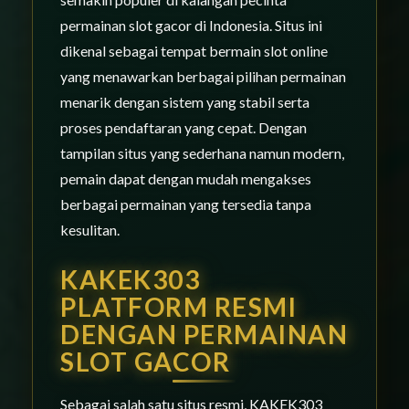
permainan slot gacor di Indonesia. Situs ini
dikenal sebagai tempat bermain slot online
yang menawarkan berbagai pilihan permainan
menarik dengan sistem yang stabil serta
proses pendaftaran yang cepat. Dengan
tampilan situs yang sederhana namun modern,
pemain dapat dengan mudah mengakses
berbagai permainan yang tersedia tanpa
kesulitan.
KAKEK303
PLATFORM RESMI
DENGAN PERMAINAN
SLOT GACOR
Sebagai salah satu situs resmi, KAKEK303