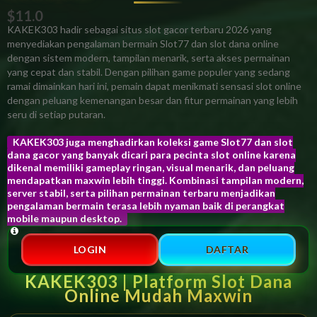
$11.0
KAKEK303 hadir sebagai situs slot gacor terbaru 2026 yang
menyediakan pengalaman bermain Slot77 dan slot dana online
dengan sistem modern, tampilan menarik, serta akses permainan
yang cepat dan stabil. Dengan pilihan game populer yang sedang
ramai dimainkan hari ini, pemain dapat menikmati sensasi slot online
dengan peluang kemenangan besar dan fitur permainan yang lebih
seru di setiap putaran.
KAKEK303 juga menghadirkan koleksi game Slot77 dan slot
dana gacor yang banyak dicari para pecinta slot online karena
dikenal memiliki gameplay ringan, visual menarik, dan peluang
mendapatkan maxwin lebih tinggi. Kombinasi tampilan modern,
server stabil, serta pilihan permainan terbaru menjadikan
pengalaman bermain terasa lebih nyaman baik di perangkat
mobile maupun desktop.
More
info
LOGIN
DAFTAR
KAKEK303 | Platform Slot Dana
Online Mudah Maxwin