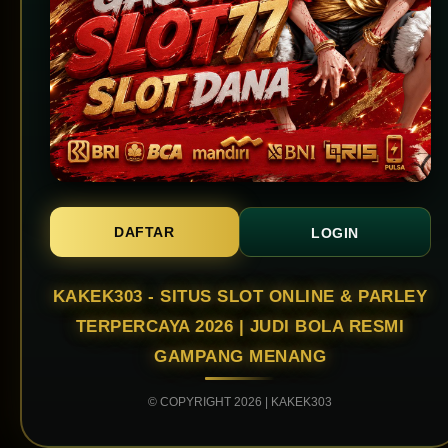
DAFTAR
LOGIN
KAKEK303 - SITUS SLOT ONLINE & PARLEY
TERPERCAYA 2026 | JUDI BOLA RESMI
GAMPANG MENANG
© COPYRIGHT 2026 | KAKEK303