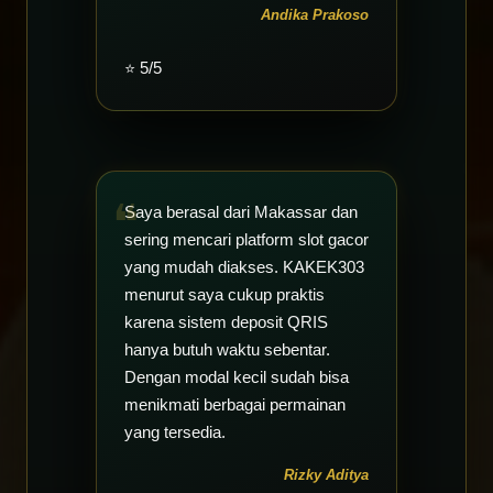
Andika Prakoso
⭐ 5/5
Saya berasal dari Makassar dan
sering mencari platform slot gacor
yang mudah diakses. KAKEK303
menurut saya cukup praktis
karena sistem deposit QRIS
hanya butuh waktu sebentar.
Dengan modal kecil sudah bisa
menikmati berbagai permainan
yang tersedia.
Rizky Aditya