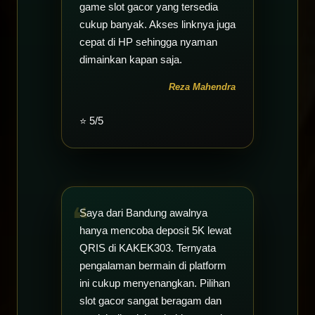
game slot gacor yang tersedia
cukup banyak. Akses linknya juga
cepat di HP sehingga nyaman
dimainkan kapan saja.
Reza Mahendra
⭐ 5/5
Saya dari Bandung awalnya
hanya mencoba deposit 5K lewat
QRIS di KAKEK303. Ternyata
pengalaman bermain di platform
ini cukup menyenangkan. Pilihan
slot gacor sangat beragam dan