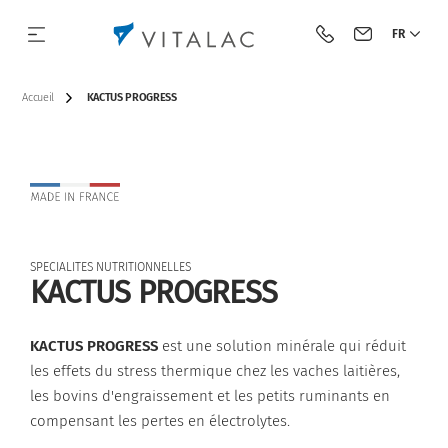
FR
Appeler Vitalac
Contacter Vit
Accueil
KACTUS PROGRESS
Notre histoire
Par espèce
Aliments complets
BIOTECH
Notre approche
Bovin lait
SPECIALITES NUTRITIONNELLES
Notre vision & notre mission
Par catégorie
Complémentaires
Acidifiants et Flores de barrière
Bovin viande
KACTUS PROGRESS
Nos valeurs
Minéraux
Antifongiques
Porc
KACTUS PROGRESS
est une solution minérale qui réduit
les effets du stress thermique chez les vaches laitières,
Nos engagements
Premix
Outils
Volaille
les bovins d'engraissement et les petits ruminants en
compensant les pertes en électrolytes.
Moyens industriels
Acides aminés protégés