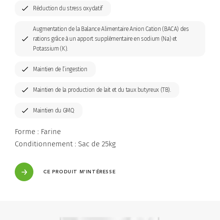
Réduction du stress oxydatif
Innovation
Acidifiants
Augmentation de la Balance Alimentaire Anion Cation (BACA) des
Organisation & Chiffres clés
Capteurs mycotoxines
rations grâce à un apport supplémentaire en sodium (Na) et
Potassium (K).
Conservateurs
Maintien de l’ingestion
Optimisateurs de céréales et rations
Maintien de la production de lait et du taux butyreux (TB).
Poudres de lait
Maintien du GMQ
Forme : Farine
Précurseurs de glucose
Conditionnement : Sac de 25kg
Seaux & bolus
CE PRODUIT M'INTÉRESSE
Sels anioniques
Silo tour