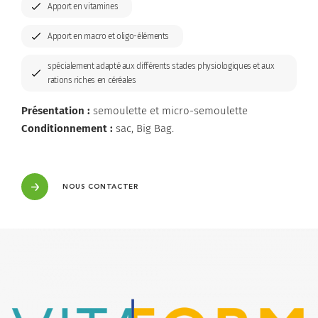
Apport en vitamines
Innovation
Acidifiants
Apport en macro et oligo-éléments
Organisation & Chiffres clés
Capteurs mycotoxines
spécialement adapté aux différents stades physiologiques et aux
rations riches en céréales
Conservateurs
Présentation :
semoulette et micro-semoulette
Optimisateurs de céréales et rations
Conditionnement :
sac, Big Bag.
Poudres de lait
NOUS CONTACTER
Précurseurs de glucose
Seaux & bolus
Sels anioniques
Silo tour