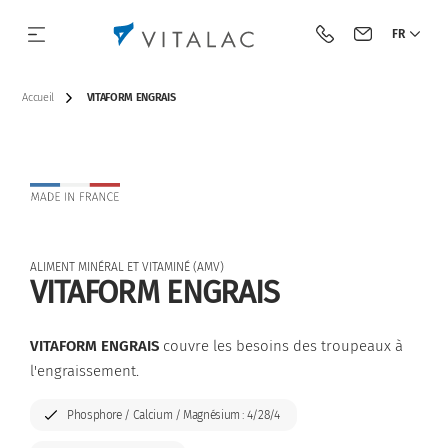
FR
Appeler Vitalac
Contacter Vit
Accueil
VITAFORM ENGRAIS
Notre histoire
Par espèce
Aliments complets
BIOTECH
Notre approche
Bovin lait
ALIMENT MINÉRAL ET VITAMINÉ (AMV)
Notre vision & notre mission
Par catégorie
Complémentaires
Acidifiants et Flores de barrière
Bovin viande
VITAFORM ENGRAIS
Nos valeurs
Minéraux
Antifongiques
Porc
VITAFORM ENGRAIS
couvre les besoins des troupeaux à
l'engraissement.
Nos engagements
Premix
Outils
Volaille
Phosphore / Calcium / Magnésium : 4/28/4
Moyens industriels
Acides aminés protégés