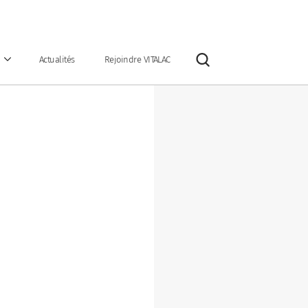
Actualités
Rejoindre VITALAC
Rechercher
égorie
Notre vision & notre mission
Nos engagements
Innovation
complets
Optimisateurs de céréales
et rations
ntaires
Poudres de lait
Précurseurs de glucose
Seaux & bolus
inés protégés
Sels anioniques
s
Silo tour
mycotoxines
Spécialités nutritionnelles
eurs