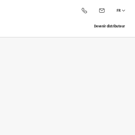
FR
Appeler Vitalac
Contacter Vitalac
Devenir distributeur